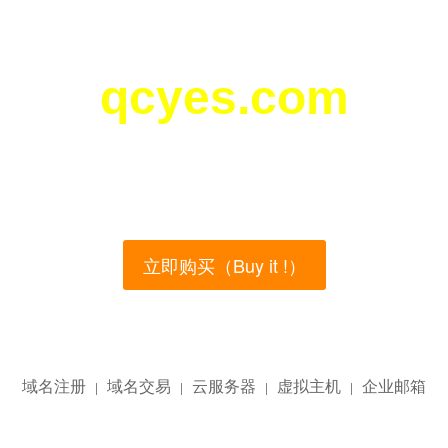
qcyes.com
您所访问的域名正在西部数码（west.cn）出售！
main name is currently for sale on the west.cn, Buy
立即购买（Buy it !）
域名注册
域名交易
云服务器
虚拟主机
企业邮箱
|
|
|
|