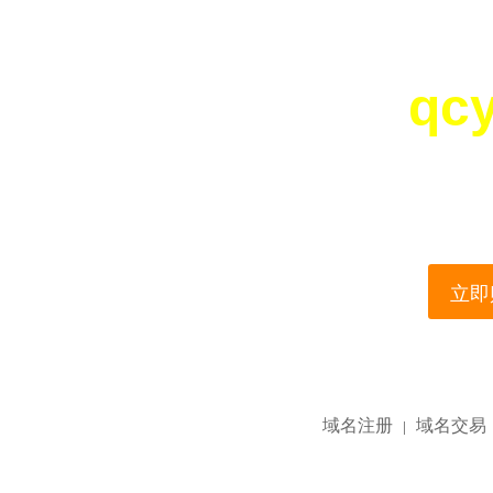
qc
您所访问的域名正在
This domain name is current
立即购
域名注册
域名交易
|