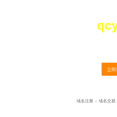
qc
您所访问的域名正在
This domain name is current
立即购
域名注册
域名交易
|