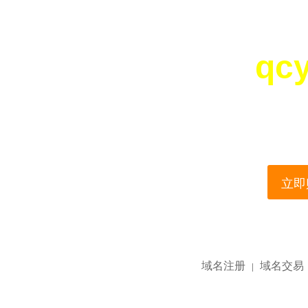
qc
您所访问的域名正在
This domain name is current
立即购
域名注册
域名交易
|